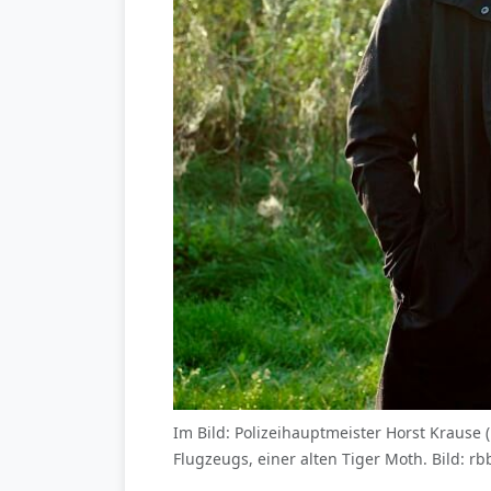
Im Bild: Polizeihauptmeister Horst Krause
Flugzeugs, einer alten Tiger Moth. Bild: rbb