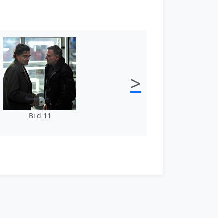
>
Bild 11