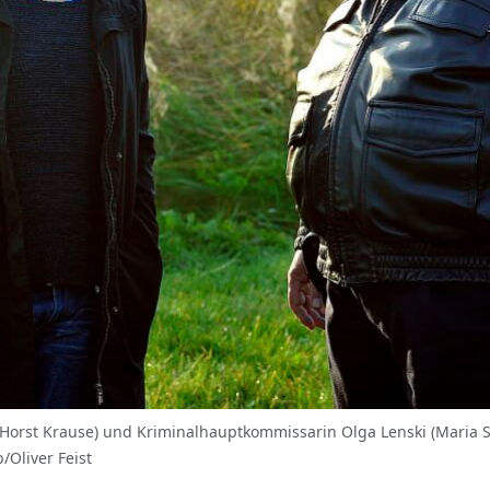
 (Horst Krause) und Kriminalhauptkommissarin Olga Lenski (Maria 
/Oliver Feist