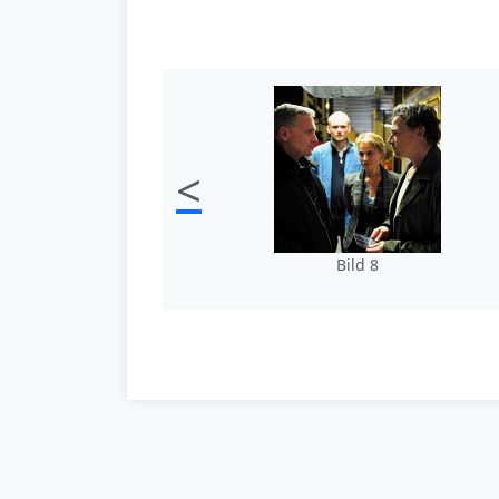
<
Bild 8