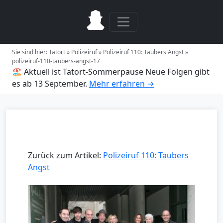
Sie sind hier:
Tatort
»
Polizeiruf
»
Polizeiruf 110: Taubers Angst
»
polizeiruf-110-taubers-angst-17
🏖️ Aktuell ist Tatort-Sommerpause
Neue Folgen gibt
es ab 13 September.
Mehr erfahren →
Zurück zum Artikel:
Polizeiruf 110: Taubers
Angst