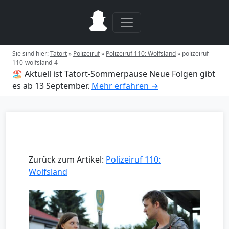
Sie sind hier:
Tatort
»
Polizeiruf
»
Polizeiruf 110: Wolfsland
»
polizeiruf-
110-wolfsland-4
🏖️ Aktuell ist Tatort-Sommerpause
Neue Folgen gibt
es ab 13 September.
Mehr erfahren →
Zurück zum Artikel:
Polizeiruf 110:
Wolfsland