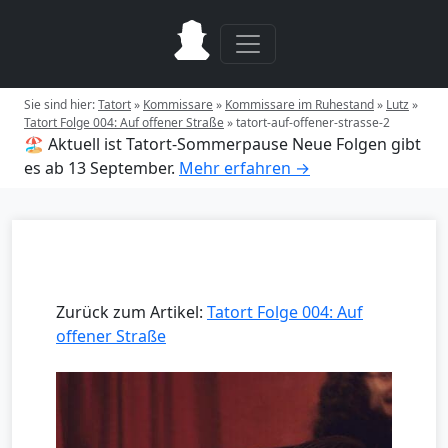
Sie sind hier:
Tatort
»
Kommissare
»
Kommissare im Ruhestand
»
Lutz
»
Tatort Folge 004: Auf offener Straße
»
tatort-auf-offener-strasse-2
🏖️ Aktuell ist Tatort-Sommerpause
Neue Folgen gibt
es ab 13 September.
Mehr erfahren →
Zurück zum Artikel:
Tatort Folge 004: Auf
offener Straße