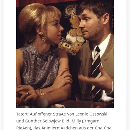
Tatort: Auf offener StraÃe Von Leonie Ossowski
und Gunther Solowjew Bild: Milly (Irmgard
RieÃen), das AnimiermÃ¤dchen aus der Cha-Cha-