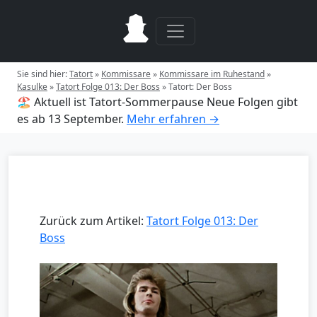
Sie sind hier:
Tatort
»
Kommissare
»
Kommissare im Ruhestand
»
Kasulke
»
Tatort Folge 013: Der Boss
»
Tatort: Der Boss
🏖️ Aktuell ist Tatort-Sommerpause
Neue Folgen gibt
es ab 13 September.
Mehr erfahren →
Zurück zum Artikel:
Tatort Folge 013: Der
Boss