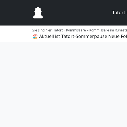
Tatort
Sie sind hier:
Tatort
»
Kommissare
»
Kommissare im Ruhest
🏖️ Aktuell ist Tatort-Sommerpause
Neue Fol