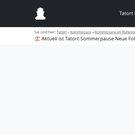
Tatort
Sie sind hier:
Tatort
»
Kommissare
»
Kommissare im Ruhest
🏖️ Aktuell ist Tatort-Sommerpause
Neue Fol