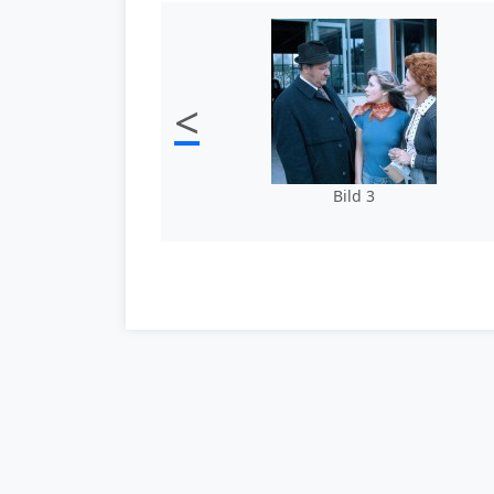
<
Bild 3