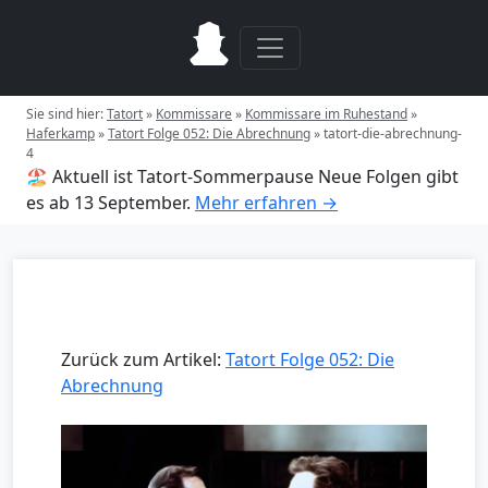
Sie sind hier:
Tatort
»
Kommissare
»
Kommissare im Ruhestand
»
Haferkamp
»
Tatort Folge 052: Die Abrechnung
»
tatort-die-abrechnung-
4
🏖️ Aktuell ist Tatort-Sommerpause
Neue Folgen gibt
es ab 13 September.
Mehr erfahren →
Zurück zum Artikel:
Tatort Folge 052: Die
Abrechnung