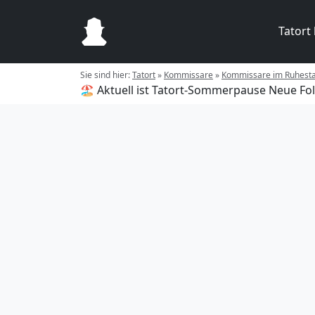
Tatort
Sie sind hier:
Tatort
»
Kommissare
»
Kommissare im Ruhest
🏖️ Aktuell ist Tatort-Sommerpause
Neue Fol