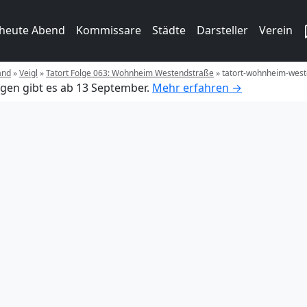
 heute Abend
Kommissare
Städte
Darsteller
Verein
and
»
Veigl
»
Tatort Folge 063: Wohnheim Westendstraße
»
tatort-wohnheim-west
gen gibt es ab 13 September.
Mehr erfahren →