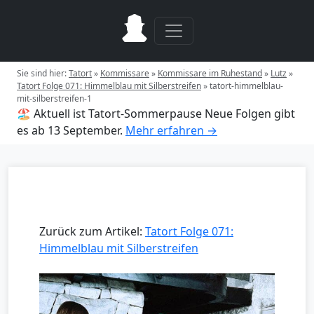
Sie sind hier:
Tatort
»
Kommissare
»
Kommissare im Ruhestand
»
Lutz
»
Tatort Folge 071: Himmelblau mit Silberstreifen
»
tatort-himmelblau-
mit-silberstreifen-1
🏖️ Aktuell ist Tatort-Sommerpause
Neue Folgen gibt
es ab 13 September.
Mehr erfahren →
Zurück zum Artikel:
Tatort Folge 071:
Himmelblau mit Silberstreifen