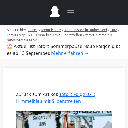
Sie sind hier:
Tatort
»
Kommissare
»
Kommissare im Ruhestand
»
Lutz
»
Tatort Folge 071: Himmelblau mit Silberstreifen
»
tatort-himmelblau-
mit-silberstreifen-4
🏖️ Aktuell ist Tatort-Sommerpause
Neue Folgen gibt
es ab 13 September.
Mehr erfahren →
Zurück zum Artikel:
Tatort Folge 071:
Himmelblau mit Silberstreifen