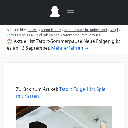
Sie sind hier:
Tatort
»
Kommissare
»
Kommissare im Ruhestand
»
Veigl
»
Tatort Folge 114: Spiel mit Karten
»
tatort-spiel-mit-karten-8
🏖️ Aktuell ist Tatort-Sommerpause
Neue Folgen gibt
es ab 13 September.
Mehr erfahren →
Zurück zum Artikel:
Tatort Folge 114: Spiel
mit Karten