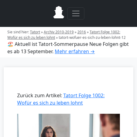
Sie sind hier:
Tatort
»
Archiv 2010-2019
»
2016
»
Tatort Folge 1002:
Wofür es sich zu leben lohnt
»
tatort-wofuer-es-sich-zu-leben-lohnt-12
🏖️ Aktuell ist Tatort-Sommerpause
Neue Folgen gibt
es ab 13 September.
Mehr erfahren →
Zurück zum Artikel:
Tatort Folge 1002:
Wofür es sich zu leben lohnt