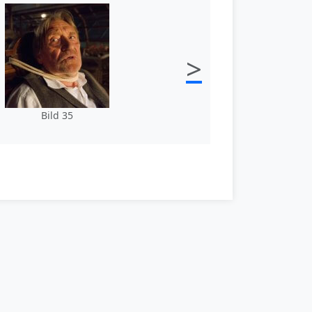
>
Bild 35