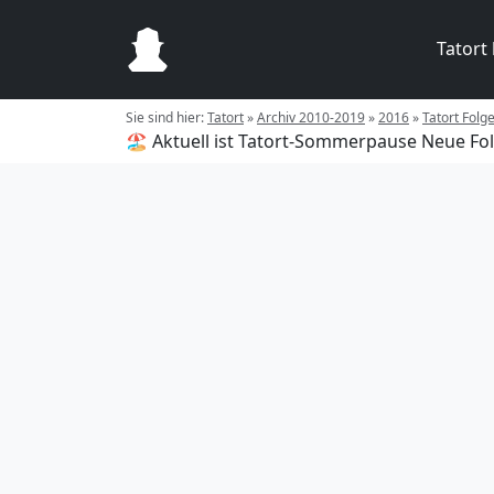
Tatort
Sie sind hier:
Tatort
»
Archiv 2010-2019
»
2016
»
Tatort Folg
🏖️ Aktuell ist Tatort-Sommerpause
Neue Fol