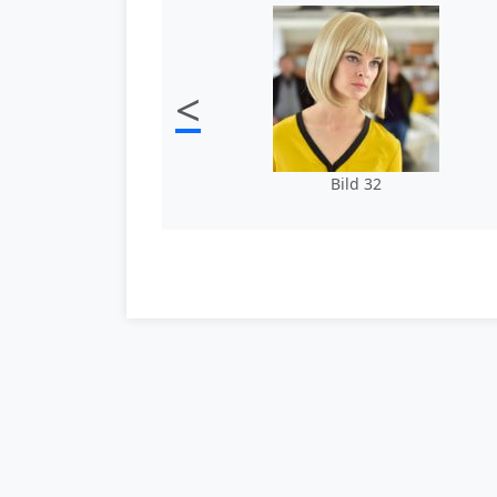
<
Bild 32