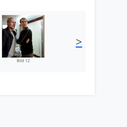
>
Bild 12