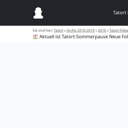
Tatort
Sie sind hier:
Tatort
»
Archiv 2010-2019
»
2016
»
Tatort Fol
🏖️ Aktuell ist Tatort-Sommerpause
Neue Fol