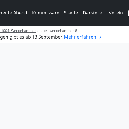
 heute Abend
Kommissare
Städte
Darsteller
Verein
ge 1004: Wendehammer
»
tatort-wendehammer-8
gen gibt es ab 13 September.
Mehr erfahren →