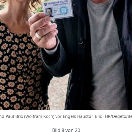
nd Paul Brix (Wolfram Koch) vor Engels Haustür. Bild: HR/Degeto/Be
Bild 8 von 20