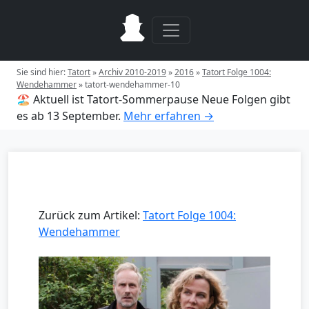
Sie sind hier:
Tatort
»
Archiv 2010-2019
»
2016
»
Tatort Folge 1004:
Wendehammer
»
tatort-wendehammer-10
🏖️ Aktuell ist Tatort-Sommerpause
Neue Folgen gibt
es ab 13 September.
Mehr erfahren →
Zurück zum Artikel:
Tatort Folge 1004:
Wendehammer