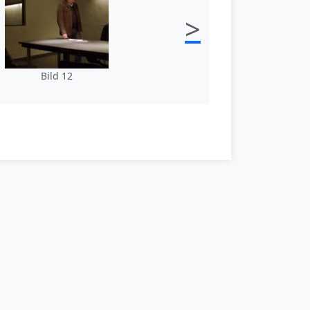
>
Bild 12