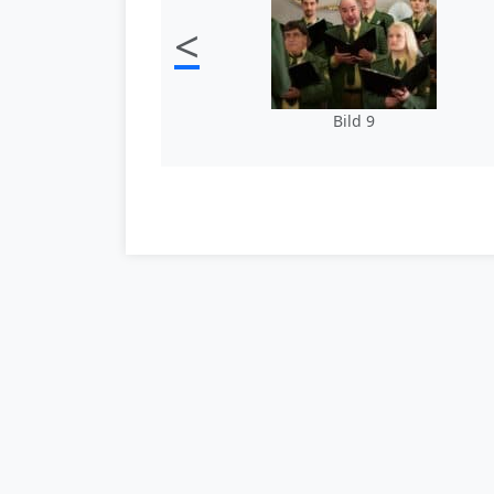
<
Bild 9