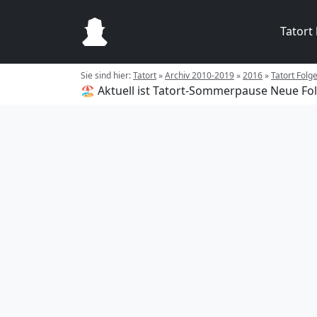
Tatort
Sie sind hier:
Tatort
»
Archiv 2010-2019
»
2016
»
Tatort Folge
🏖️ Aktuell ist Tatort-Sommerpause
Neue Fol