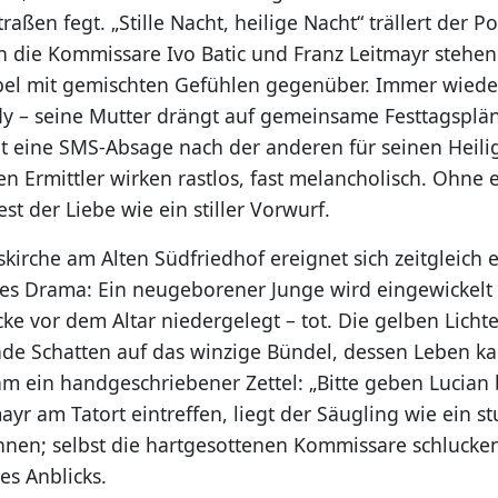
raßen fegt. „Stille Nacht, heilige Nacht“ trällert der Po
h die Kommissare Ivo Batic und Franz Leitmayr stehe
el mit gemischten Gefühlen gegenüber. Immer wieder
y – seine Mutter drängt auf gemeinsame Festtagsplän
t eine SMS-Absage nach der anderen für seinen Heili
n Ermittler wirken rastlos, fast melancholisch. Ohne 
est der Liebe wie ein stiller Vorwurf.
kirche am Alten Südfriedhof ereignet sich zeitgleich 
es Drama: Ein neugeborener Junge wird eingewickelt 
ke vor dem Altar niedergelegt – tot. Die gelben Licht
nde Schatten auf das winzige Bündel, dessen Leben
hm ein handgeschriebener Zettel: „Bitte geben Lucian 
ayr am Tatort eintreffen, liegt der Säugling wie ein 
nen; selbst die hartgesottenen Kommissare schlucke
es Anblicks.