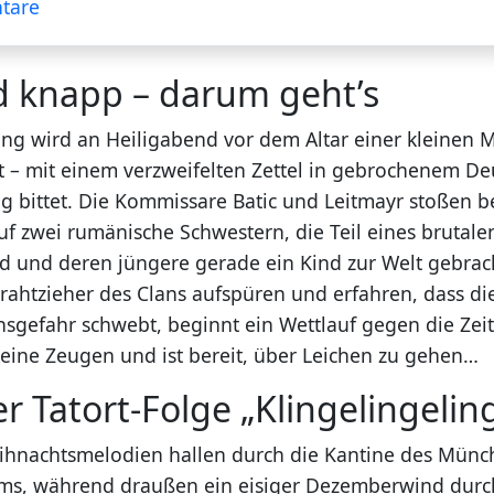
tare
d knapp – darum geht’s
ling wird an Heiligabend vor dem Altar einer kleinen
t – mit einem verzweifelten Zettel in gebrochenem De
g bittet. Die Kommissare Batic und Leitmayr stoßen b
uf zwei rumänische Schwestern, die Teil eines brutale
nd und deren jüngere gerade ein Kind zur Welt gebrach
Drahtzieher des Clans aufspüren und erfahren, dass di
nsgefahr schwebt, beginnt ein Wettlauf gegen die Zei
 keine Zeugen und ist bereit, über Leichen zu gehen…
er Tatort-Folge „Klingelingelin
ihnachtsmelodien hallen durch die Kantine des Münc
ums, während draußen ein eisiger Dezemberwind durch 