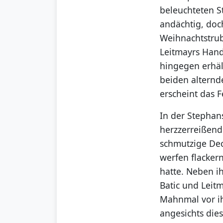
beleuchteten St
andächtig, doc
Weihnachtstrub
Leitmayrs Hand
hingegen erhäl
beiden alternde
erscheint das F
In der Stephans
herzzerreißend
schmutzige Dec
werfen flacker
hatte. Neben i
Batic und Leitm
Mahnmal vor ih
angesichts dies