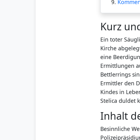
9.
Kommen
Kurz un
Ein toter Säug
Kirche abgeleg
eine Beerdigun
Ermittlungen a
Bettlerrings si
Ermittler den 
Kindes in Lebe
Stelica duldet
Inhalt d
Besinnliche We
Polizeipräsidi