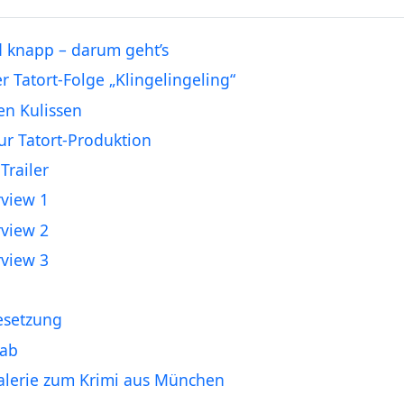
 knapp – darum geht’s
er Tatort-Folge „Klingelingeling“
en Kulissen
ur Tatort-Produktion
Trailer
rview 1
rview 2
rview 3
esetzung
tab
alerie zum Krimi aus München