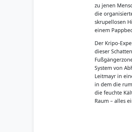
zu jenen Mensc
die organisier
skrupellosen H
einem Pappbec
Der Kripo-Expe
dieser Schatten
Fußgängerzone“,
System von Abh
Leitmayr in ein
in dem die rum
die feuchte Kä
Raum – alles ei