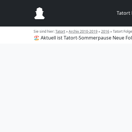
Tatort
Sie sind hier:
Tatort
»
Archiv 2010-2019
»
2016
»
Tatort Folge
🏖️ Aktuell ist Tatort-Sommerpause
Neue Fol