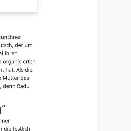
 Münchner
utsch, der um
ei ihren
n organisierten
t hat. Als die
e Mutter des
t, denn Radu
g“
hner
die festlich