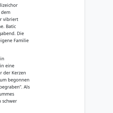
lizeichor
n dem
 vibriert
e. Batic
gabend. Die
eigene Familie
ein
in eine
er der Kerzen
 kaum begonnen
begraben“. Als
stummes
n schwer