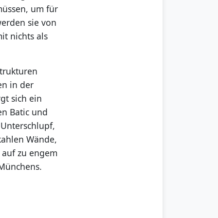
müssen, um für
werden sie von
t nichts als
Strukturen
en in der
gt sich ein
n Batic und
 Unterschlupf,
 kahlen Wände,
n auf zu engem
t Münchens.