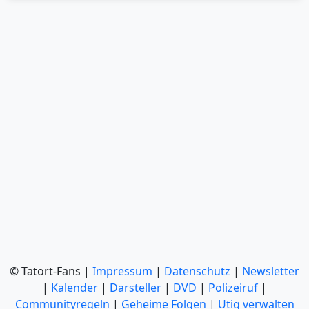
© Tatort-Fans |
Impressum
|
Datenschutz
|
Newsletter
|
Kalender
|
Darsteller
|
DVD
|
Polizeiruf
|
Communityregeln
|
Geheime Folgen
|
Utiq verwalten