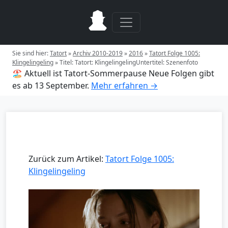
Sie sind hier:
Tatort
»
Archiv 2010-2019
»
2016
»
Tatort Folge 1005:
Klingelingeling
»
Titel: Tatort: KlingelingelingUntertitel: Szenenfoto
🏖️ Aktuell ist Tatort-Sommerpause
Neue Folgen gibt
es ab 13 September.
Mehr erfahren →
Zurück zum Artikel:
Tatort Folge 1005:
Klingelingeling