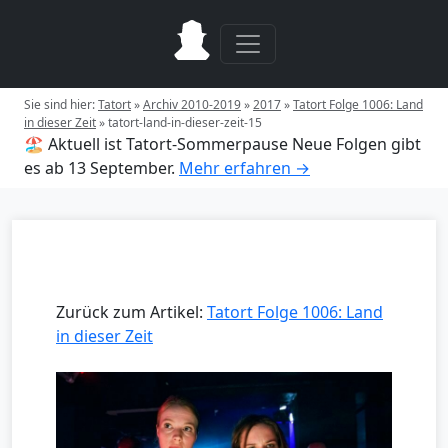
Sie sind hier:
Tatort
»
Archiv 2010-2019
»
2017
»
Tatort Folge 1006: Land
in dieser Zeit
»
tatort-land-in-dieser-zeit-15
🏖️ Aktuell ist Tatort-Sommerpause
Neue Folgen gibt
es ab 13 September.
Mehr erfahren →
Zurück zum Artikel:
Tatort Folge 1006: Land
in dieser Zeit