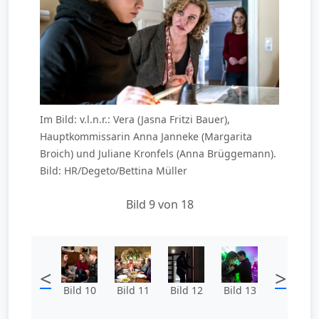
Im Bild: v.l.n.r.: Vera (Jasna Fritzi Bauer),
Hauptkommissarin Anna Janneke (Margarita
Broich) und Juliane Kronfels (Anna Brüggemann).
Bild: HR/Degeto/Bettina Müller
Bild 9 von 18
<
>
Bild 10
Bild 11
Bild 12
Bild 13