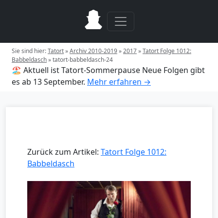
Sie sind hier:
Tatort
»
Archiv 2010-2019
»
2017
»
Tatort Folge 1012:
Babbeldasch
»
tatort-babbeldasch-24
🏖️ Aktuell ist Tatort-Sommerpause
Neue Folgen gibt
es ab 13 September.
Mehr erfahren →
Zurück zum Artikel:
Tatort Folge 1012:
Babbeldasch