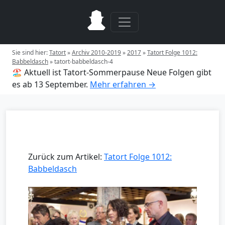
Sie sind hier:
Tatort
»
Archiv 2010-2019
»
2017
»
Tatort Folge 1012:
Babbeldasch
»
tatort-babbeldasch-4
🏖️ Aktuell ist Tatort-Sommerpause
Neue Folgen gibt
es ab 13 September.
Mehr erfahren →
Zurück zum Artikel:
Tatort Folge 1012:
Babbeldasch