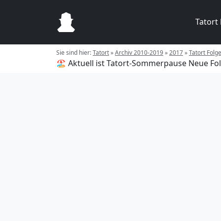
Tatort
Sie sind hier:
Tatort
»
Archiv 2010-2019
»
2017
»
Tatort Folg
🏖️ Aktuell ist Tatort-Sommerpause
Neue Fol