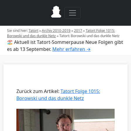
Sie sind hier:
Tatort
»
Archiv 2010-2019
»
2017
»
Tatort Folge 1015:
Borowski und das dunkle Netz
»
Tatort: Borowski und das dunkle Netz
🏖️ Aktuell ist Tatort-Sommerpause
Neue Folgen gibt
es ab 13 September.
Mehr erfahren →
Zurück zum Artikel:
Tatort Folge 1015:
Borowski und das dunkle Netz