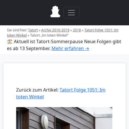
Sie sind hier:
Tatort
»
Archiv 2010-2019
»
2018
»
Tatort Folge 1051: Im
toten Winkel
»
Tatort „Im toten Winkel“
🏖️ Aktuell ist Tatort-Sommerpause
Neue Folgen gibt
es ab 13 September.
Mehr erfahren →
Zurück zum Artikel:
Tatort Folge 1051: Im
toten Winkel