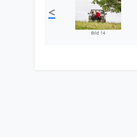
<
Bild 14