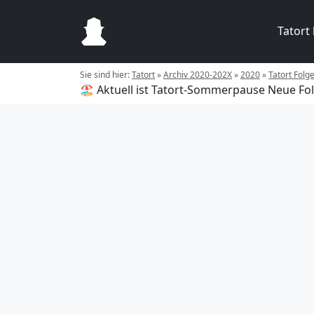
Tatort
Sie sind hier:
Tatort
»
Archiv 2020-202X
»
2020
»
Tatort Folg
🏖️ Aktuell ist Tatort-Sommerpause
Neue Fol