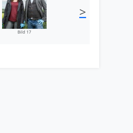
>
Bild 17