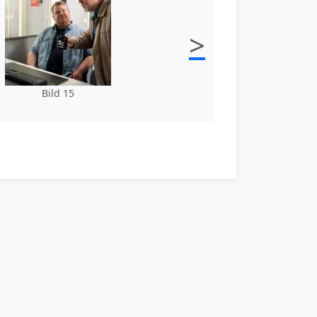
>
Bild 15