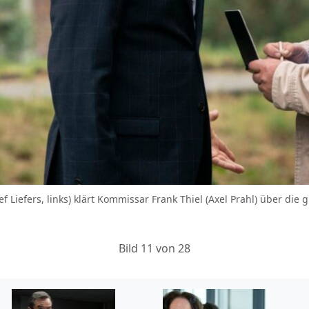
sef Liefers, links) klärt Kommissar Frank Thiel (Axel Prahl) über di
Bild 11 von 28