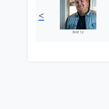
<
Bild 12