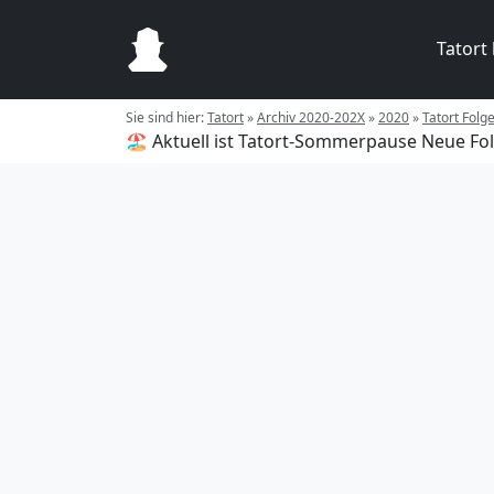
Tatort
Sie sind hier:
Tatort
»
Archiv 2020-202X
»
2020
»
Tatort Folg
🏖️ Aktuell ist Tatort-Sommerpause
Neue Fol