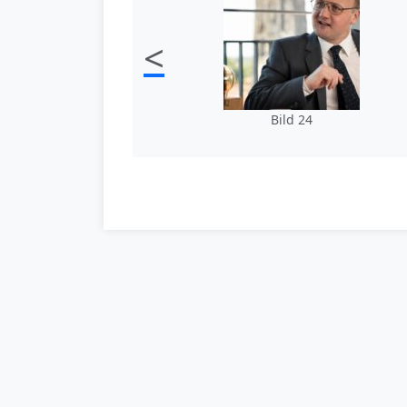
<
Bild 24