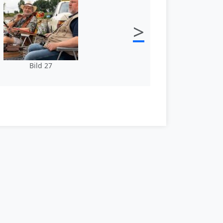
>
Bild 27