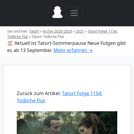
Sie sind hier:
Tatort
»
Archiv 2020-202X
»
2021
»
Tatort Folge 1154:
Tödliche Flut
»
Tatort: Tödliche Flut
🏖️ Aktuell ist Tatort-Sommerpause
Neue Folgen gibt
es ab 13 September.
Mehr erfahren →
Zurück zum Artikel:
Tatort Folge 1154:
Tödliche Flut