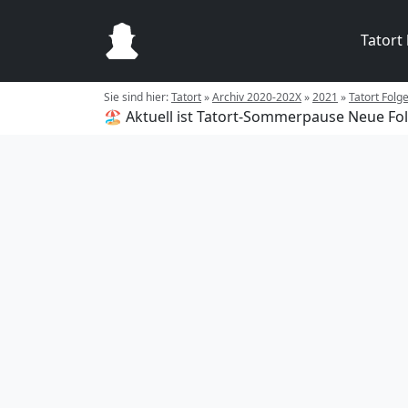
Tatort
Sie sind hier:
Tatort
»
Archiv 2020-202X
»
2021
»
Tatort Folg
🏖️ Aktuell ist Tatort-Sommerpause
Neue Fol