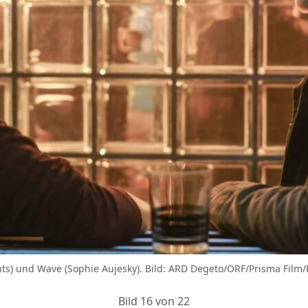
echts) und Wave (Sophie Aujesky). Bild: ARD Degeto/ORF/Prisma Fil
Bild 16 von 22