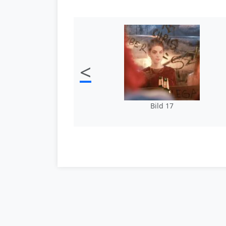
<
Bild 17