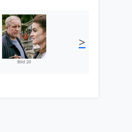
>
Bild 20