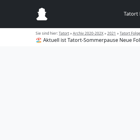
Tatort
Sie sind hier:
Tatort
»
Archiv 2020-202X
»
2021
»
Tatort Fol
🏖️ Aktuell ist Tatort-Sommerpause
Neue Fol