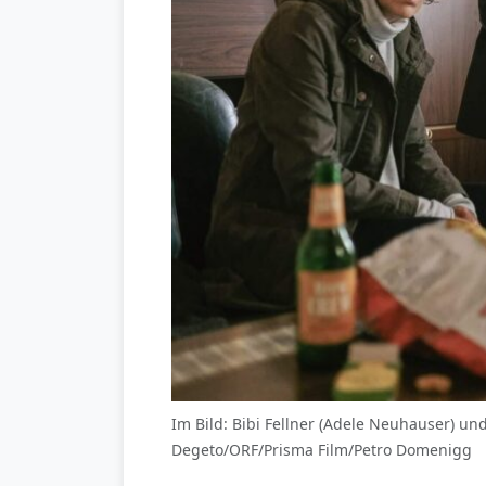
Im Bild: Bibi Fellner (Adele Neuhauser) und
Degeto/ORF/Prisma Film/Petro Domenigg