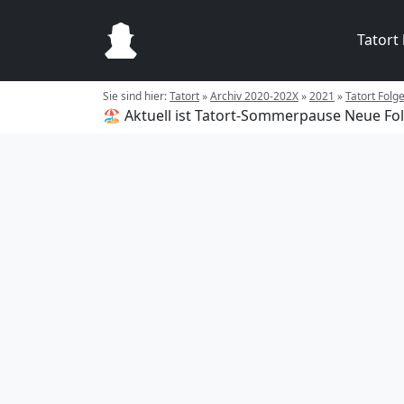
Tatort
Sie sind hier:
Tatort
»
Archiv 2020-202X
»
2021
»
Tatort Fol
🏖️ Aktuell ist Tatort-Sommerpause
Neue Fol