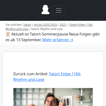
Sie sind hier:
Tatort
»
Archiv 2020-202X
»
2021
»
Tatort Folge 1166:
Rhythm and Love
»
Tatort: Rhythm and Love
🏖️ Aktuell ist Tatort-Sommerpause
Neue Folgen gibt
es ab 13 September.
Mehr erfahren →
Zurück zum Artikel:
Tatort Folge 1166:
Rhythm and Love