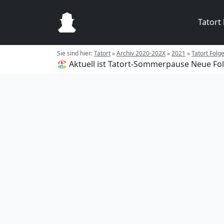
Tatort
Sie sind hier:
Tatort
»
Archiv 2020-202X
»
2021
»
Tatort Fol
🏖️ Aktuell ist Tatort-Sommerpause
Neue Fol