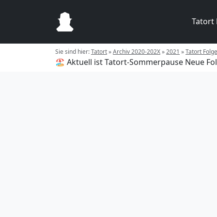
Tatort
Sie sind hier:
Tatort
»
Archiv 2020-202X
»
2021
»
Tatort Folg
🏖️ Aktuell ist Tatort-Sommerpause
Neue Fol