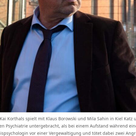
 Kai Korthals spielt mit Klaus Borowski und Mila Sahin in Kiel Ka
chen Psychiatrie untergebracht, als bei einem Aufstand während ei
ispsychologin vor einer Vergewaltigung und tötet dabei zwei Angr