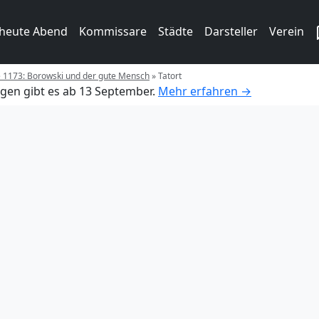
 heute Abend
Kommissare
Städte
Darsteller
Verein
e 1173: Borowski und der gute Mensch
»
Tatort
gen gibt es ab 13 September.
Mehr erfahren →