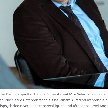
 Kai Korthals spielt mit Klaus Borowski und Mila Sahin in Kiel Ka
chen Psychiatrie untergebracht, als bei einem Aufstand während ei
ispsychologin vor einer Vergewaltigung und tötet dabei zwei Angr