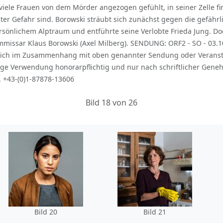
 viele Frauen von dem Mörder angezogen gefühlt, in seiner Zelle f
ter Gefahr sind. Borowski sträubt sich zunächst gegen die gefährl
rsönlichem Alptraum und entführte seine Verlobte Frieda Jung. Doc
mmissar Klaus Borowski (Axel Milberg). SENDUNG: ORF2 - SO - 03.10
sslich im Zusammenhang mit oben genannter Sendung oder Verans
ige Verwendung honorarpflichtig und nur nach schriftlicher Gene
. +43-(0)1-87878-13606
Bild 18 von 26
Bild 20
Bild 21