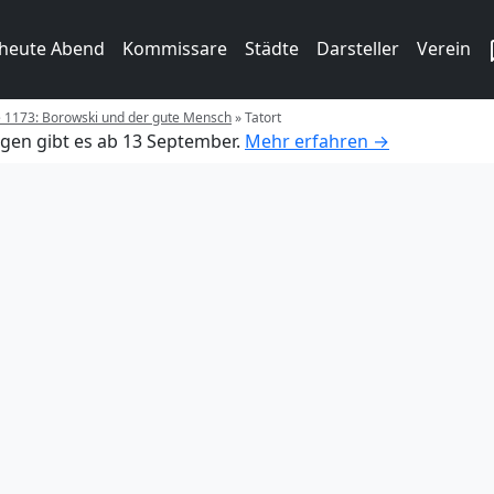
 heute Abend
Kommissare
Städte
Darsteller
Verein
e 1173: Borowski und der gute Mensch
»
Tatort
gen gibt es ab 13 September.
Mehr erfahren →