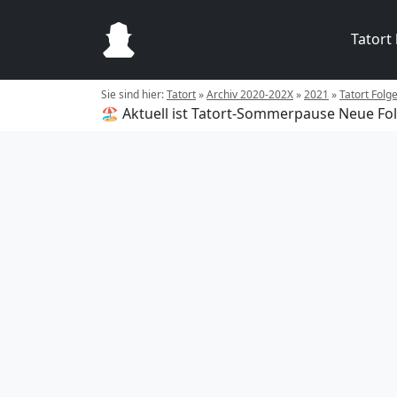
Tatort
Sie sind hier:
Tatort
»
Archiv 2020-202X
»
2021
»
Tatort Folg
🏖️ Aktuell ist Tatort-Sommerpause
Neue Fol