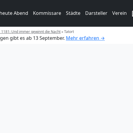
 heute Abend
Kommissare
Städte
Darsteller
Verein
e 1181: Und immer gewinnt die Nacht
»
Tatort
gen gibt es ab 13 September.
Mehr erfahren →