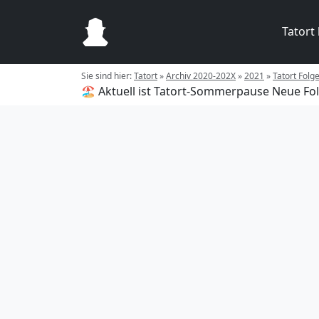
Tatort
Sie sind hier:
Tatort
»
Archiv 2020-202X
»
2021
»
Tatort Folg
🏖️ Aktuell ist Tatort-Sommerpause
Neue Fol