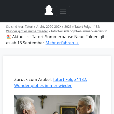
Sie sind hier:
Tatort
»
Archiv 2020-202X
»
2021
»
Tatort Folge 1182:
Wunder gibt es immer wieder
»
tatort-wunder-gibt-es-immer-wieder-00
🏖️ Aktuell ist Tatort-Sommerpause
Neue Folgen gibt
es ab 13 September.
Mehr erfahren →
Zurück zum Artikel:
Tatort Folge 1182:
Wunder gibt es immer wieder