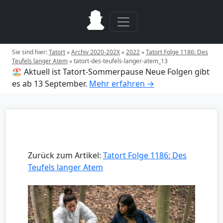
Sie sind hier:
Tatort
»
Archiv 2020-202X
»
2022
»
Tatort Folge 1186: Des
Teufels langer Atem
»
tatort-des-teufels-langer-atem_13
🏖️ Aktuell ist Tatort-Sommerpause
Neue Folgen gibt
es ab 13 September.
Mehr erfahren →
Zurück zum Artikel:
Tatort Folge 1186: Des
Teufels langer Atem