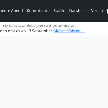
 heute Abend
Kommissare
Städte
Darsteller
Verein
e 1189: Saras Geständnis
»
tatort-saras-gestaendnis-_20
gen gibt es ab 13 September.
Mehr erfahren →