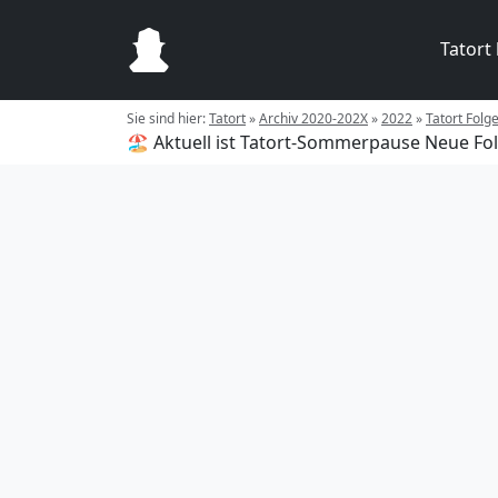
Tatort
Sie sind hier:
Tatort
»
Archiv 2020-202X
»
2022
»
Tatort Folg
🏖️ Aktuell ist Tatort-Sommerpause
Neue Fol