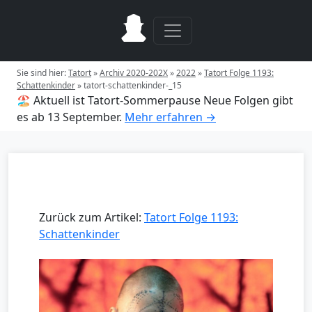
Sie sind hier:
Tatort
»
Archiv 2020-202X
»
2022
»
Tatort Folge 1193:
Schattenkinder
»
tatort-schattenkinder-_15
🏖️ Aktuell ist Tatort-Sommerpause
Neue Folgen gibt
es ab 13 September.
Mehr erfahren →
Zurück zum Artikel:
Tatort Folge 1193:
Schattenkinder