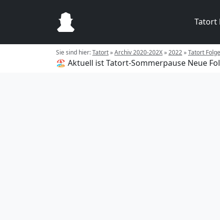
Tatort
Sie sind hier:
Tatort
»
Archiv 2020-202X
»
2022
»
Tatort Folg
🏖️ Aktuell ist Tatort-Sommerpause
Neue Fol