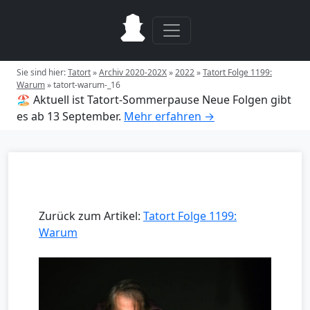
Sie sind hier:
Tatort
»
Archiv 2020-202X
»
2022
»
Tatort Folge 1199:
Warum
»
tatort-warum-_16
🏖️ Aktuell ist Tatort-Sommerpause
Neue Folgen gibt
es ab 13 September.
Mehr erfahren →
Zurück zum Artikel:
Tatort Folge 1199:
Warum