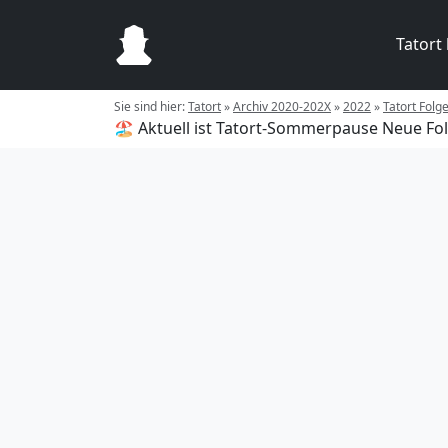
Tatort
Sie sind hier:
Tatort
»
Archiv 2020-202X
»
2022
»
Tatort Folg
🏖️ Aktuell ist Tatort-Sommerpause
Neue Fol