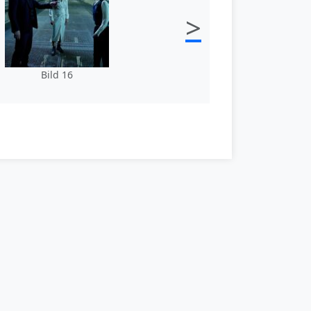
>
Bild 16