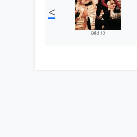
<
Bild 13