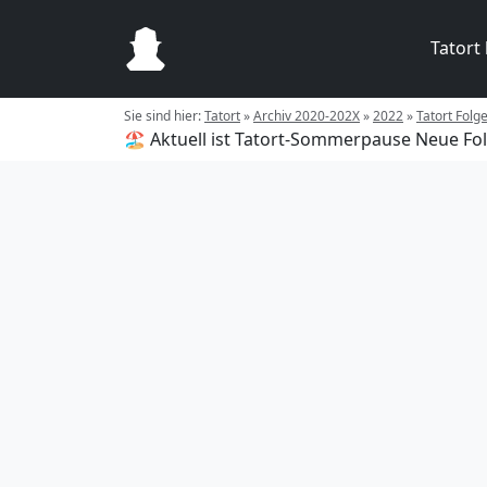
Tatort
Sie sind hier:
Tatort
»
Archiv 2020-202X
»
2022
»
Tatort Folg
🏖️ Aktuell ist Tatort-Sommerpause
Neue Fol