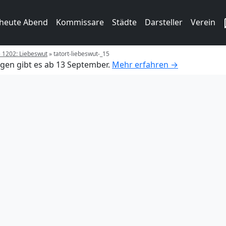
 heute Abend
Kommissare
Städte
Darsteller
Verein
e 1202: Liebeswut
»
tatort-liebeswut-_15
gen gibt es ab 13 September.
Mehr erfahren →