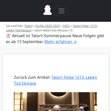
Sie sind hier:
Tatort
»
Archiv 2020-202X
»
2022
»
Tatort Folge 1213:
Leben Tod Ekstase
»
tatort-leben-tod-ekstase_10
🏖️ Aktuell ist Tatort-Sommerpause
Neue Folgen gibt
es ab 13 September.
Mehr erfahren →
Zurück zum Artikel:
Tatort Folge 1213: Leben
Tod Ekstase