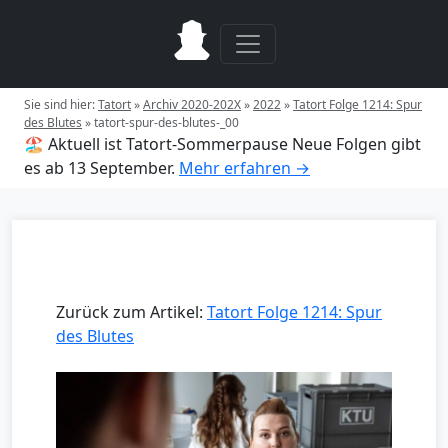
Sie sind hier:
Tatort
»
Archiv 2020-202X
»
2022
»
Tatort Folge 1214: Spur
des Blutes
»
tatort-spur-des-blutes-_00
🏖️ Aktuell ist Tatort-Sommerpause
Neue Folgen gibt
es ab 13 September.
Mehr erfahren →
Zurück zum Artikel:
Tatort Folge 1214: Spur
des Blutes