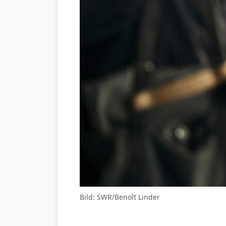
Bild: SWR/Benoît Linder