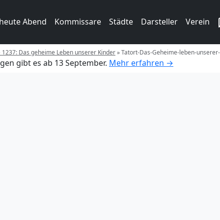
 heute Abend
Kommissare
Städte
Darsteller
Verein
e 1237: Das geheime Leben unserer Kinder
»
Tatort-Das-Geheime-leben-unserer-K
gen gibt es ab 13 September.
Mehr erfahren →