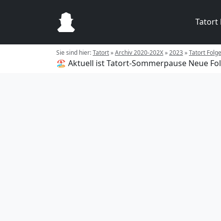
Tatort
Sie sind hier:
Tatort
»
Archiv 2020-202X
»
2023
»
Tatort Folg
🏖️ Aktuell ist Tatort-Sommerpause
Neue Fol