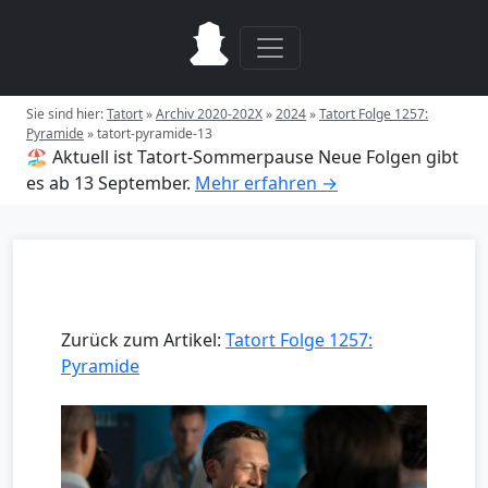
Sie sind hier:
Tatort
»
Archiv 2020-202X
»
2024
»
Tatort Folge 1257:
Pyramide
»
tatort-pyramide-13
🏖️ Aktuell ist Tatort-Sommerpause
Neue Folgen gibt
es ab 13 September.
Mehr erfahren →
Zurück zum Artikel:
Tatort Folge 1257:
Pyramide